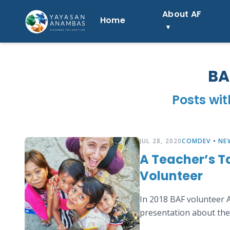
Skip
About AF
to
Home
content
BA
Posts wit
JUL 28, 2020
COMDEV
•
NE
A Teacher’s Ta
Volunteer
In 2018 BAF volunteer
presentation about the 