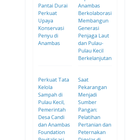
Pantai Durai
Anambas
Perkuat
Berkolaborasi
Upaya
Membangun
Konservasi
Generasi
Penyu di
Penjaga Laut
Anambas
dan Pulau-
Pulau Kecil
Berkelanjutan
Perkuat Tata
Saat
Kelola
Pekarangan
Sampah di
Menjadi
Pulau Kecil,
Sumber
Pemerintah
Pangan:
Desa Candi
Pelatihan
dan Anambas
Pertanian dan
Foundation
Peternakan
Revitalisasi
Digelar di