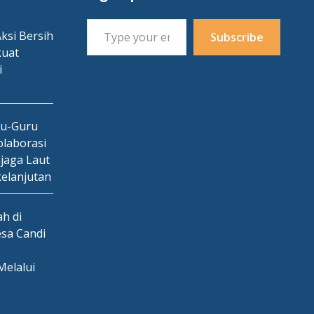
Type your email…
ksi Bersih
Subscribe
kuat
i
ru-Guru
laborasi
jaga Laut
kelanjutan
h di
esa Candi
Melalui