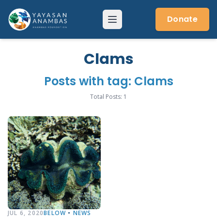
Skip
to
Donate
Menu
content
Clams
Posts with tag: Clams
Total Posts: 1
JUL 6, 2020
BELOW
•
NEWS