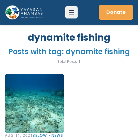
Skip
to
Donate
Menu
content
dynamite fishing
Posts with tag: dynamite fishing
Total Posts: 1
AUG 11, 2021
BELOW
•
NEWS