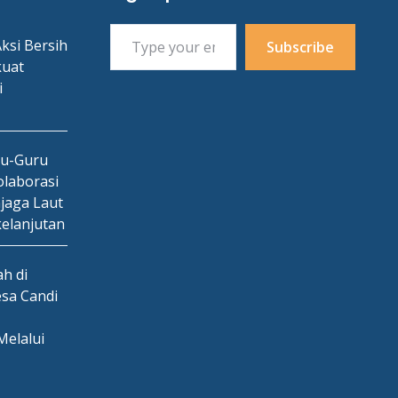
Type your email…
ksi Bersih
Subscribe
kuat
i
ru-Guru
laborasi
jaga Laut
kelanjutan
h di
esa Candi
Melalui