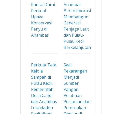
Pantai Durai
Anambas
Perkuat
Berkolaborasi
Upaya
Membangun
Konservasi
Generasi
Penyu di
Penjaga Laut
Anambas
dan Pulau-
Pulau Kecil
Berkelanjutan
Perkuat Tata
Saat
Kelola
Pekarangan
Sampah di
Menjadi
Pulau Kecil,
Sumber
Pemerintah
Pangan:
Desa Candi
Pelatihan
dan Anambas
Pertanian dan
Foundation
Peternakan
Revitalisasi
Digelar di