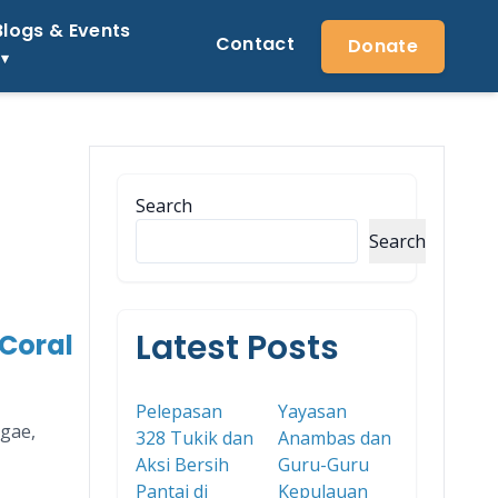
Blogs & Events
Contact
Donate
Search
Search
Latest Posts
 Coral
Pelepasan
Yayasan
lgae,
328 Tukik dan
Anambas dan
Aksi Bersih
Guru-Guru
Pantai di
Kepulauan