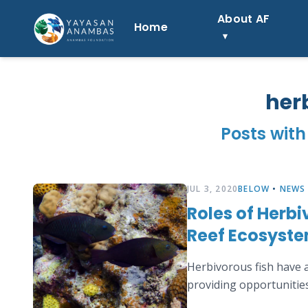
Skip
About AF
to
Home
content
her
Posts with
JUL 3, 2020
BELOW
•
NEWS
Roles of Herb
Reef Ecosyst
Herbivorous fish have a
providing opportunities