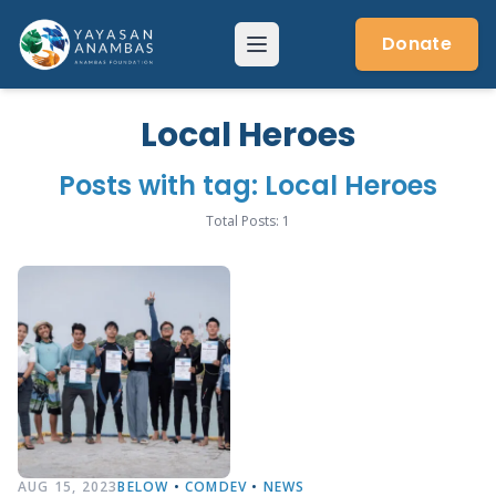
Skip
to
Donate
Menu
content
Local Heroes
Posts with tag: Local Heroes
Total Posts: 1
AUG 15, 2023
BELOW
•
COMDEV
•
NEWS