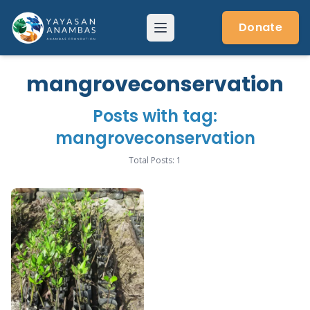
Skip
to
Donate
Menu
content
mangroveconservation
Posts with tag:
mangroveconservation
Total Posts: 1