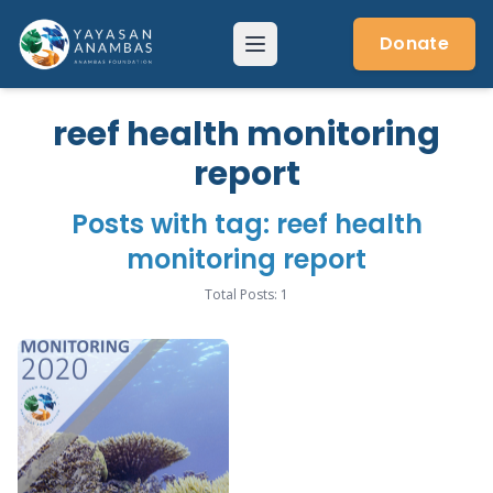
Skip
to
Donate
Menu
content
reef health monitoring
report
Posts with tag: reef health
monitoring report
Total Posts: 1