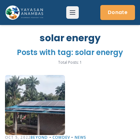
Skip
to
Donate
Menu
content
solar energy
Posts with tag: solar energy
Total Posts: 1
OCT 5, 2022
BEYOND
•
COMDEV
•
NEWS