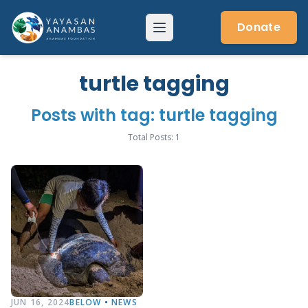
Skip
to
Donate
Menu
content
turtle tagging
Posts with tag: turtle tagging
Total Posts: 1
JUN 16, 2024
BELOW
•
NEWS