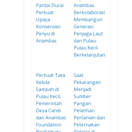
Pantai Durai
Anambas
Perkuat
Berkolaborasi
Upaya
Membangun
Konservasi
Generasi
Penyu di
Penjaga Laut
Anambas
dan Pulau-
Pulau Kecil
Berkelanjutan
Perkuat Tata
Saat
Kelola
Pekarangan
Sampah di
Menjadi
Pulau Kecil,
Sumber
Pemerintah
Pangan:
Desa Candi
Pelatihan
dan Anambas
Pertanian dan
Foundation
Peternakan
Revitalisasi
Digelar di