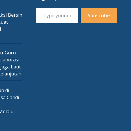
Type your email…
ksi Bersih
Subscribe
kuat
i
ru-Guru
laborasi
jaga Laut
kelanjutan
h di
esa Candi
Melalui