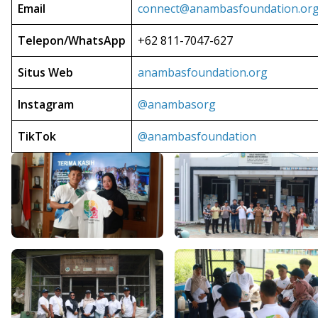
Email
connect@anambasfoundation.or
Telepon/WhatsApp
+62 811-7047-627
Situs Web
anambasfoundation.org
Instagram
@anambasorg
TikTok
@anambasfoundation