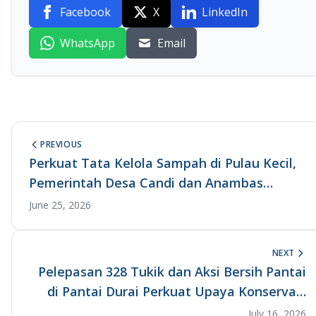
Facebook
X
LinkedIn
WhatsApp
Email
PREVIOUS
Perkuat Tata Kelola Sampah di Pulau Kecil,
Pemerintah Desa Candi dan Anambas
Foundation Revitalisasi Bank Sampah
June 25, 2026
Melalui Gerakan Indonesia ASRI
NEXT
Pelepasan 328 Tukik dan Aksi Bersih Pantai
di Pantai Durai Perkuat Upaya Konservasi
Penyu di Anambas
July 16, 2026