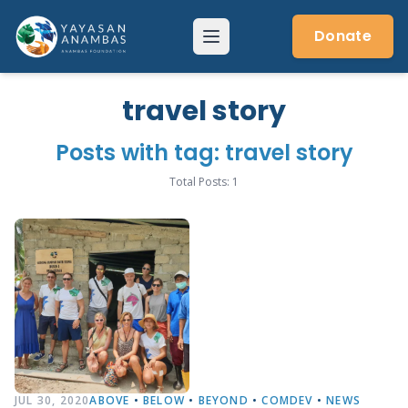
Skip
to
Donate
Menu
content
travel story
Posts with tag: travel story
Total Posts: 1
JUL 30, 2020
ABOVE
•
BELOW
•
BEYOND
•
COMDEV
•
NEWS